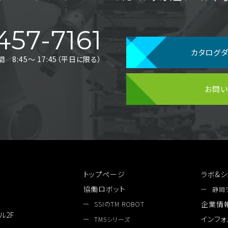
457-7161
カタログ
8:45〜 17:45（平日に限る）
お問
トップページ
ラボ&シ
協働ロボット
静岡
企業情
SSIのTM ROBOT
ル2F
インフォ
TM5シリーズ