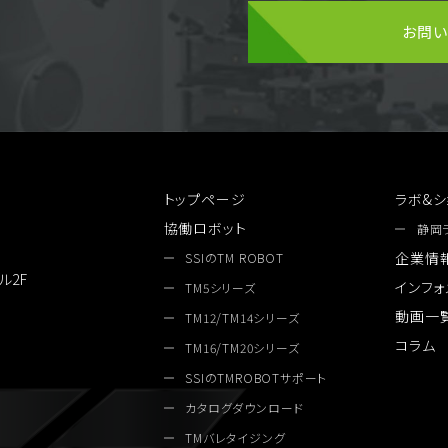
お問
トップページ
ラボ&シ
協働ロボット
静岡
企業情
SSIのTM ROBOT
ル2F
インフォ
TM5シリーズ
動画一
TM12/TM14シリーズ
コラム
TM16/TM20シリーズ
SSIのTMROBOTサポート
カタログダウンロード
TMバレタイジング