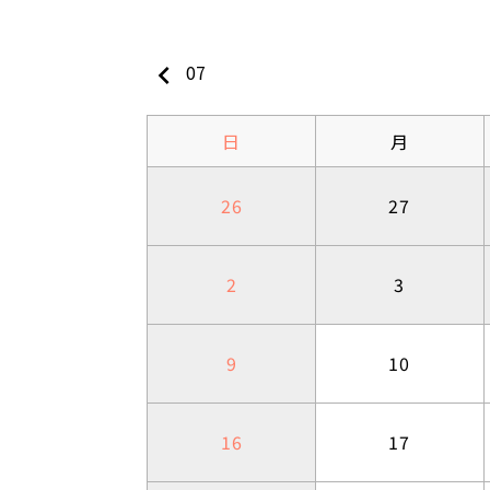
keyboard_arrow_left
07
日
月
26
27
2
3
9
10
16
17