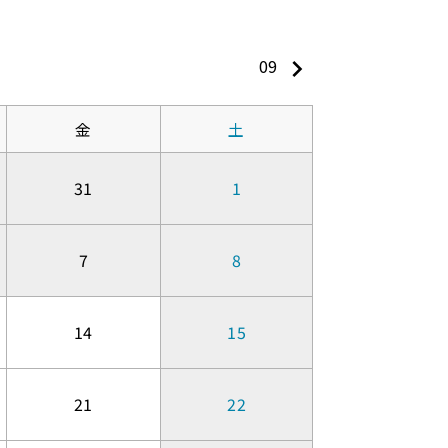
keyboard_arrow_right
09
金
土
31
1
7
8
14
15
21
22