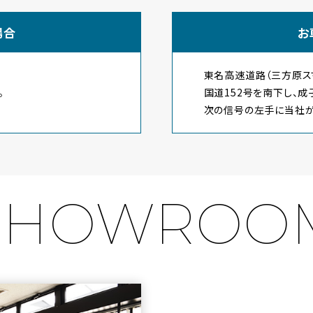
場合
お
東名高速道路（三方原ス
。
国道152号を南下し、成
次の信号の左手に当社が
SHOWROO