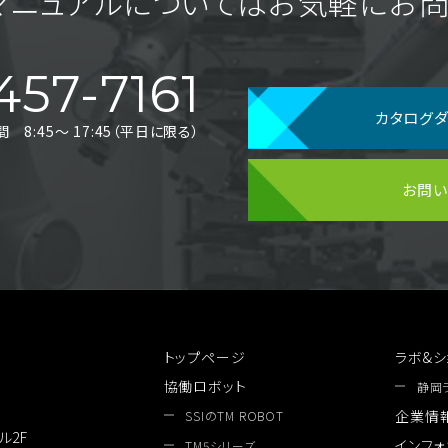
マニュアルについてはお気軽に
お問
457-7161
カタログ
8:45〜 17:45（平日に限る）
お問
トップページ
ラボ&シ
協働ロボット
静岡
企業情
SSIのTM ROBOT
ル2F
インフォ
TM5シリーズ