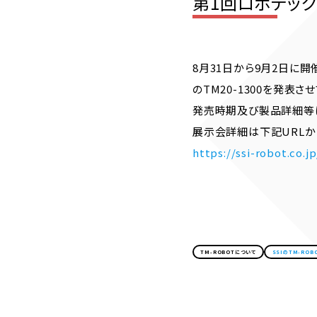
第1回ロボデックス
8月31日から9月2日に開
のTM20-1300を発表さ
発売時期及び製品詳細等
展示会詳細は下記URLか
https://ssi-robo
TM-ROBOTについて
SSIのTM-RO